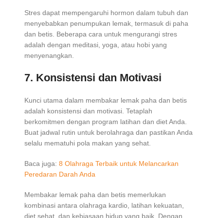
Stres dapat mempengaruhi hormon dalam tubuh dan
menyebabkan penumpukan lemak, termasuk di paha
dan betis. Beberapa cara untuk mengurangi stres
adalah dengan meditasi, yoga, atau hobi yang
menyenangkan.
7. Konsistensi dan Motivasi
Kunci utama dalam membakar lemak paha dan betis
adalah konsistensi dan motivasi. Tetaplah
berkomitmen dengan program latihan dan diet Anda.
Buat jadwal rutin untuk berolahraga dan pastikan Anda
selalu mematuhi pola makan yang sehat.
Baca juga:
8 Olahraga Terbaik untuk Melancarkan
Peredaran Darah Anda
Membakar lemak paha dan betis memerlukan
kombinasi antara olahraga kardio, latihan kekuatan,
diet sehat, dan kebiasaan hidup yang baik. Dengan