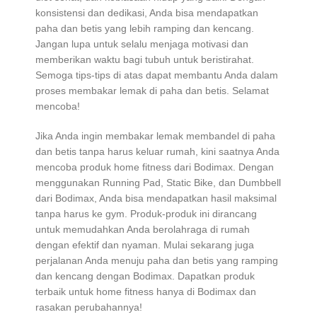
konsistensi dan dedikasi, Anda bisa mendapatkan
paha dan betis yang lebih ramping dan kencang.
Jangan lupa untuk selalu menjaga motivasi dan
memberikan waktu bagi tubuh untuk beristirahat.
Semoga tips-tips di atas dapat membantu Anda dalam
proses membakar lemak di paha dan betis. Selamat
mencoba!
Jika Anda ingin membakar lemak membandel di paha
dan betis tanpa harus keluar rumah, kini saatnya Anda
mencoba produk home fitness dari Bodimax. Dengan
menggunakan Running Pad, Static Bike, dan Dumbbell
dari Bodimax, Anda bisa mendapatkan hasil maksimal
tanpa harus ke gym. Produk-produk ini dirancang
untuk memudahkan Anda berolahraga di rumah
dengan efektif dan nyaman. Mulai sekarang juga
perjalanan Anda menuju paha dan betis yang ramping
dan kencang dengan Bodimax. Dapatkan produk
terbaik untuk home fitness hanya di Bodimax dan
rasakan perubahannya!