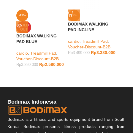
-21%
-3%
-8%
BODIMAX WALKING
BODIM
SOLD
OUT
PAD INCLINE
AUTO 
BODIMAX WALKING
cardio
,
Treadmill Pad
,
Lower 
PAD BLUE
Voucher-Discount-B2B
Treadm
Rp
3.380.000
Discou
cardio
,
Treadmill Pad
,
Rp
3.499.000
Voucher-Discount-B2B
Rp
8.98
Rp
2.580.000
Rp
3.280.000
Bodimax Indonesia
Bodimax is a fitness and sports equipment brand from South
Korea. Bodimax presents fitness products ranging from