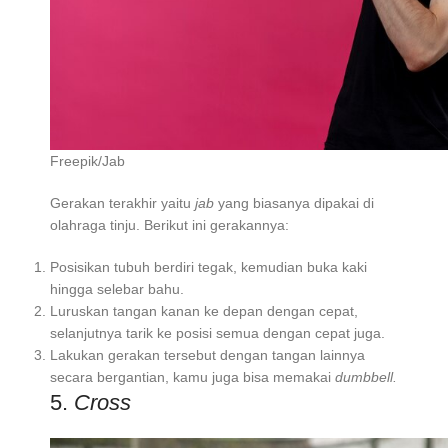
Freepik/Jab
Gerakan terakhir yaitu
jab
yang biasanya dipakai di
olahraga tinju. Berikut ini gerakannya:
Posisikan tubuh berdiri tegak, kemudian buka kaki
hingga selebar bahu.
Luruskan tangan kanan ke depan dengan cepat,
selanjutnya tarik ke posisi semua dengan cepat juga.
Lakukan gerakan tersebut dengan tangan lainnya
secara bergantian, kamu juga bisa memakai
dumbbell.
5.
Cross