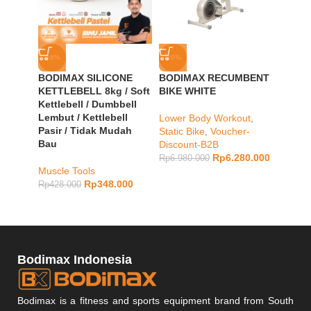
-19%
-10%
-23%
BODIMAX SILICONE
BODIMAX RECUMBENT
BODIM
KETTLEBELL 8kg / Soft
BIKE WHITE
DUMB
Kettlebell / Dumbbell
MINT
Lembut / Kettlebell
Lower Body Workout
,
Pasir / Tidak Mudah
Static Bike
,
Voucher-
Muscle
Bau
Discount-B2B
Rp
1.28
Rp
6.280.000
Rp
6.980.000
Muscle Tools
Rp
348.000
Rp
428.000
Bodimax Indonesia
Bodimax is a fitness and sports equipment brand from South