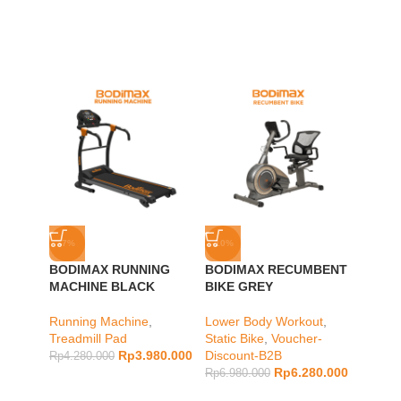
-7%
-10%
-24%
BODIMAX RUNNING
BODIMAX RECUMBENT
BODIM
MACHINE BLACK
BIKE GREY
GREY
Running Machine
,
Lower Body Workout
,
Static 
Treadmill Pad
Static Bike
,
Voucher-
Discou
Rp
3.980.000
Discount-B2B
Rp
4.280.000
Rp
6.98
Rp
6.280.000
Rp
6.980.000