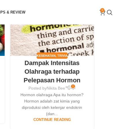
04
0
IPS & REVIEW
MAY
KESEHATAN
,
TRIVIA
Dampak Intensitas
Olahraga terhadap
Pelepasan Hormon
1
Posted by
Nikita Bee
Hormon olahraga Apa itu hormon?
Hormon adalah zat kimia yang
diproduksi oleh kelenjar endokrin
(dan...
CONTINUE READING