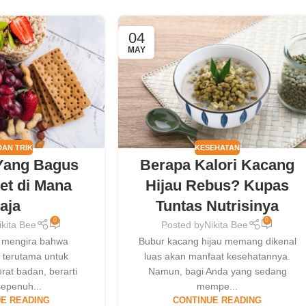
04
MAY
DAN TRIK
KESEHATAN
Yang Bagus
Berapa Kalori Kacang
et di Mana
Hijau Rebus? Kupas
aja
Tuntas Nutrisinya
0
0
ikita Bee
Posted by
Nikita Bee
 mengira bahwa
Bubur kacang hijau memang dikenal
, terutama untuk
luas akan manfaat kesehatannya.
at badan, berarti
Namun, bagi Anda yang sedang
sepenuh...
mempe...
E READING
CONTINUE READING