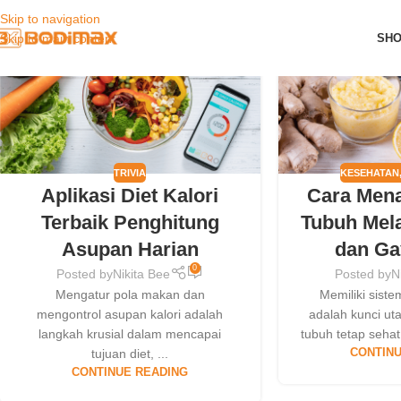
Skip to navigation
04
04
SH
Skip to main content
MAY
MAY
TRIVIA
KESEHATAN
Aplikasi Diet Kalori
Cara Men
Terbaik Penghitung
Tubuh Mel
Asupan Harian
dan Ga
0
Posted by
Nikita Bee
Posted by
N
Mengatur pola makan dan
Memiliki sist
mengontrol asupan kalori adalah
adalah kunci u
langkah krusial dalam mencapai
tubuh tetap sehat 
tujuan diet, ...
CONTINU
CONTINUE READING