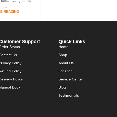
 badan yang sehat.
in...
E READING
Customer Support
Quick Links
Order Status
Home
Contact Us
Shop
Privacy Policy
About Us
Refund Policy
Location
Delivery Policy
Service Center
Manual Book
Blog
Testimonials