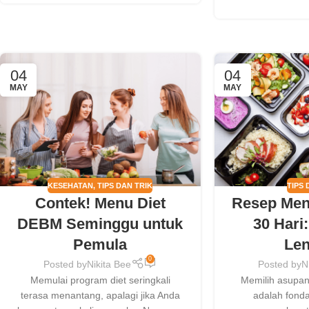
04
04
MAY
MAY
KESEHATAN
,
TIPS DAN TRIK
TIPS 
Contek! Menu Diet
Resep Men
DEBM Seminggu untuk
30 Hari
Pemula
Le
0
Posted by
Nikita Bee
Posted by
N
Memulai program diet seringkali
Memilih asupan 
terasa menantang, apalagi jika Anda
adalah fonda