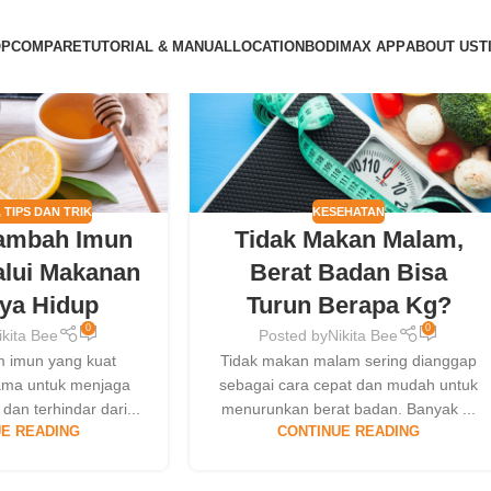
04
OP
COMPARE
TUTORIAL & MANUAL
LOCATION
BODIMAX APP
ABOUT US
T
MAY
,
TIPS DAN TRIK
KESEHATAN
ambah Imun
Tidak Makan Malam,
alui Makanan
Berat Badan Bisa
ya Hidup
Turun Berapa Kg?
0
0
ikita Bee
Posted by
Nikita Bee
em imun yang kuat
Tidak makan malam sering dianggap
tama untuk menjaga
sebagai cara cepat dan mudah untuk
dan terhindar dari...
menurunkan berat badan. Banyak ...
E READING
CONTINUE READING