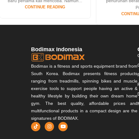
baru pertama kali mencoba. Namun...
penurunan berat
CONTINUE READING
Pr
CONTINU
Bodimax Indonesia
Bodimax is a fitness and sports equipment brand from
South Korea. Bodimax presents fitness products
ranging from treadmills, spinning bikes and muscle
exercise tools to support people having an active &
healthy lifestyle by building their own dream home
gym. The best quality, affordable prices and
multifunctional products in a compact design are the
signatures of BODIMAX.