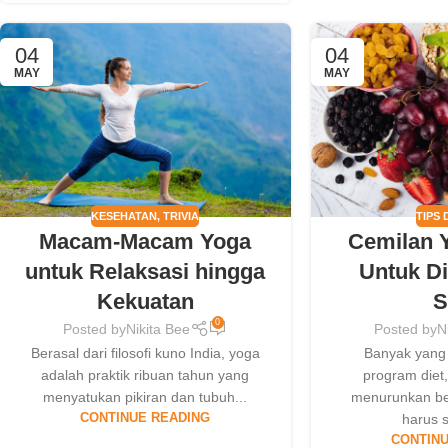
04
04
MAY
MAY
KESEHATAN
,
TRIVIA
TIPS 
Macam-Macam Yoga
Cemilan 
untuk Relaksasi hingga
Untuk Di
Kekuatan
S
0
Posted by
Nikita Bee
Posted by
N
Berasal dari filosofi kuno India, yoga
Banyak yang
adalah praktik ribuan tahun yang
program diet
menyatukan pikiran dan tubuh...
menurunkan ber
CONTINUE READING
harus 
CONTINU