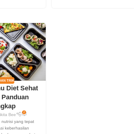
DAN TRIK
u Diet Sehat
: Panduan
ngkap
2
ikita Bee
nutrisi yang tepat
si keberhasilan