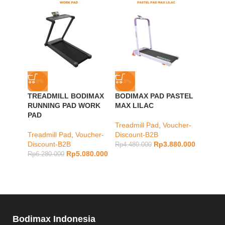
-19%
-13%
-7%
TREADMILL BODIMAX
BODIMAX PAD PASTEL
BODIM
RUNNING PAD WORK
MAX LILAC
MACHI
PAD
Treadmill Pad
,
Voucher-
Runnin
Treadmill Pad
,
Voucher-
Discount-B2B
Treadm
Discount-B2B
Rp
3.880.000
Discou
Rp
4.480.000
Rp
5.080.000
Rp
6.280.000
Rp
4.28
Bodimax Indonesia