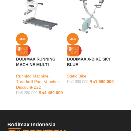
-15%
-26%
-14%
BODIM
SOLD
SOLD
OUT
OUT
IVORY
BODIMAX RUNNING
BODIMAX X-BIKE SKY
Static 
MACHINE MULTI
BLUE
Discou
Running Machine
,
Static Bike
Rp
3.48
Treadmill Pad
,
Voucher-
Rp
1.980.000
Rp
2.680.000
Discount-B2B
Rp
4.480.000
Rp
5.280.000
Bodimax Indonesia