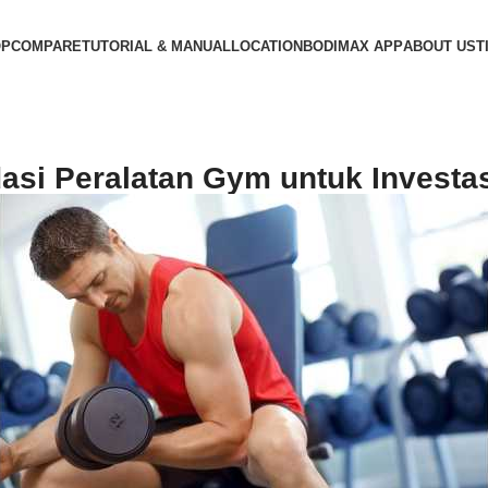
OP
COMPARE
TUTORIAL & MANUAL
LOCATION
BODIMAX APP
ABOUT US
T
si Peralatan Gym untuk Investa