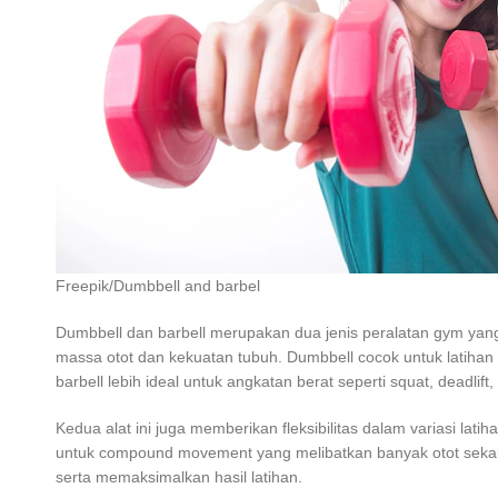
Freepik/Dumbbell and barbel
Dumbbell dan barbell merupakan dua jenis peralatan gym yang
massa otot dan kekuatan tubuh. Dumbbell cocok untuk latihan 
barbell lebih ideal untuk angkatan berat seperti squat, dead
Kedua alat ini juga memberikan fleksibilitas dalam variasi lat
untuk compound movement yang melibatkan banyak otot sekal
serta memaksimalkan hasil latihan.