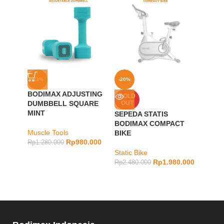
-23%
-20%
-40%
BODIMAX ADJUSTING
SOLD
SOLD
DUMBBELL SQUARE
OUT
OUT
MINT
SEPEDA STATIS
BODIM
BODIMAX COMPACT
BLAC
Muscle Tools
BIKE
Rp
980.000
Rp
1.280.000
Muscle
Static Bike
Rp
248.
Rp
1.980.000
Rp
2.480.000