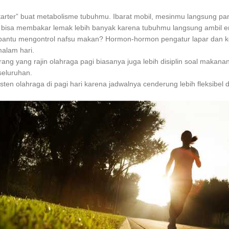
starter” buat metabolisme tubuhmu. Ibarat mobil, mesinmu langsung pa
 bisa membakar lemak lebih banyak karena tubuhmu langsung ambil ene
a bantu mengontrol nafsu makan? Hormon-hormon pengatur lapar dan k
alam hari.
ng yang rajin olahraga pagi biasanya juga lebih disiplin soal makanan 
seluruhan.
en olahraga di pagi hari karena jadwalnya cenderung lebih fleksibel 