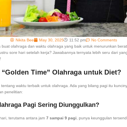
Nikita Bee
May 30, 2025
11:52 pm
No Comments
s buat olahraga dan waktu olahraga yang baik untuk menurunkan ber
stru sore hari setelah kerja? Jawabannya ternyata lebih seru dari yang
!
h “Golden Time” Olahraga untuk Diet?
entang waktu terbaik untuk olahraga. Ada yang bilang pagi itu kunciny
n penelitian:
ahraga Pagi Sering Diunggulkan?
hari, terutama antara jam
7 sampai 9 pagi
, punya keunggulan tersendi