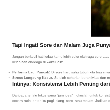
Tapi Ingat! Sore dan Malam Juga Puny
Jangan berkecil hati kalau kamu lebih suka olahraga sore ata
kelebihan olahraga di waktu lain:
Performa Lagi Puncak:
Di sore hari, suhu tubuh kita biasanya
Stress Langsung Kabur:
Setelah seharian beraktivitas dan m
Intinya: Konsistensi Lebih Penting da
Daripada terlalu fokus sama “jam ideal”, fokuslah untuk kon
secara rutin, entah itu pagi, siang, sore, atau malam. Jadika