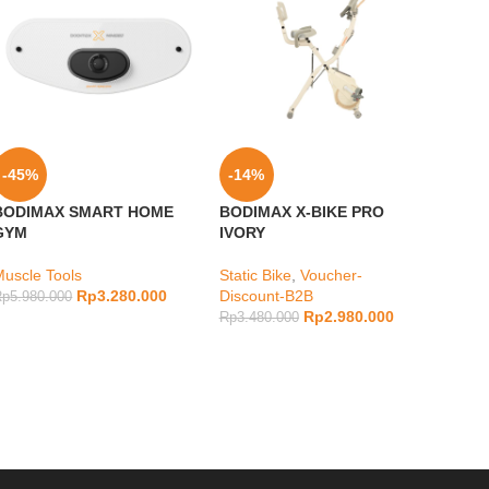
-45%
-14%
-23
BODIMAX SMART HOME
BODIMAX X-BIKE PRO
BODI
GYM
IVORY
DUMB
GREY
Muscle Tools
Static Bike
,
Voucher-
Rp
3.280.000
Discount-B2B
Muscl
Rp
5.980.000
Rp
2.980.000
Rp
3.480.000
Rp
1.2