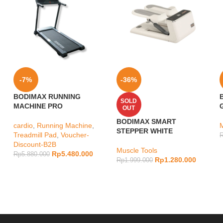
-7%
-36%
BODIMAX RUNNING
SOLD
MACHINE PRO
OUT
BODIMAX SMART
cardio
,
Running Machine
,
STEPPER WHITE
Treadmill Pad
,
Voucher-
Discount-B2B
Muscle Tools
Rp
5.480.000
Rp
5.880.000
Rp
1.280.000
Rp
1.999.000