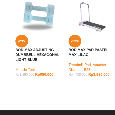
-23%
-13%
BODIMAX ADJUSTING
BODIMAX PAD PASTEL
DUMBBELL HEXAGONAL
MAX LILAC
LIGHT BLUE
Treadmill Pad
,
Voucher-
Muscle Tools
Discount-B2B
Rp
980.000
Rp
3.880.000
Rp
1.280.000
Rp
4.480.000