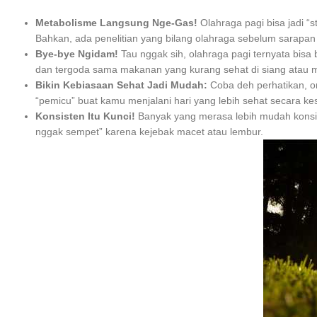
Metabolisme Langsung Nge-Gas!
Olahraga pagi bisa jadi “
Bahkan, ada penelitian yang bilang olahraga sebelum sarapan
Bye-bye Ngidam!
Tau nggak sih, olahraga pagi ternyata bis
dan tergoda sama makanan yang kurang sehat di siang atau m
Bikin Kebiasaan Sehat Jadi Mudah:
Coba deh perhatikan, ora
“pemicu” buat kamu menjalani hari yang lebih sehat secara ke
Konsisten Itu Kunci!
Banyak yang merasa lebih mudah konsist
nggak sempet” karena kejebak macet atau lembur.