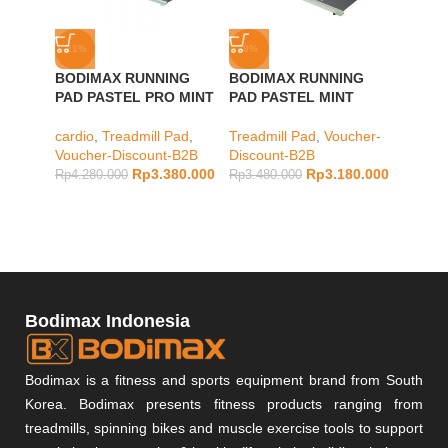
-21%
-9%
-12%
BODIMAX RUNNING
BODIMAX RUNNING
BODIM
PAD PASTEL PRO MINT
PAD PASTEL MINT
PAD A
cardio
,
Treadmill Pad
,
Treadmill Pad
,
Voucher-
cardio
,
Voucher-Discount-B2B
Discount-B2B
Vouche
Rp
3.380.000
Rp
3.180.000
Rp
4.280.000
Rp
3.480.000
Rp
8.98
Bodimax Indonesia
Bodimax is a fitness and sports equipment brand from South
Korea. Bodimax presents fitness products ranging from
treadmills, spinning bikes and muscle exercise tools to support