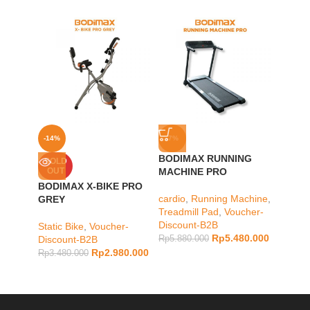
-14%
-7%
-20%
BODIMAX RUNNING
SOLD
SOLD
OUT
MACHINE PRO
OUT
BODIMAX X-BIKE PRO
BODIM
cardio
,
Running Machine
,
GREY
GYMNA
Treadmill Pad
,
Voucher-
Discount-B2B
Static Bike
,
Voucher-
Muscle
Rp
5.480.000
Discount-B2B
Rp
5.880.000
Rp
148.
Rp
2.980.000
Rp
3.480.000