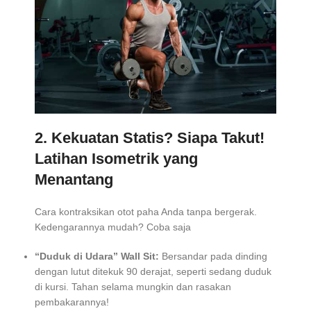
2. Kekuatan Statis? Siapa Takut!
Latihan Isometrik yang
Menantang
Cara kontraksikan otot paha Anda tanpa bergerak.
Kedengarannya mudah? Coba saja
“Duduk di Udara” Wall Sit:
Bersandar pada dinding
dengan lutut ditekuk 90 derajat, seperti sedang duduk
di kursi. Tahan selama mungkin dan rasakan
pembakarannya!