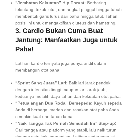
“Jembatan Kekuatan” Hip Thrust:
Berbaring
telentang, tekuk lutut, dan angkat pinggul hingga tubuh
membentuk garis lurus dari bahu hingga lutut. Tahan
posisi ini untuk mengaktifkan gluteus dan hamstring.
3. Cardio Bukan Cuma Buat
Jantung: Manfaatkan Juga untuk
Paha!
Latihan kardio ternyata juga punya andil dalam
membangun otot paha:
“Sprint Sang Juara” Lari:
Baik lari jarak pendek
dengan intensitas tinggi maupun lari jarak jauh,
keduanya melatih daya tahan dan kekuatan otot paha.
“Petualangan Dua Roda” Bersepeda:
Kayuh sepeda
Anda di berbagai medan dan rasakan otot paha Anda
semakin kuat dan tahan lama.
“Naik Tangga Tak Pernah Semudah Ini” Step-up:
Cari tangga atau platform yang stabil, lalu naik turun
dengan satu kaki bergantian. Latihan sederhana ini