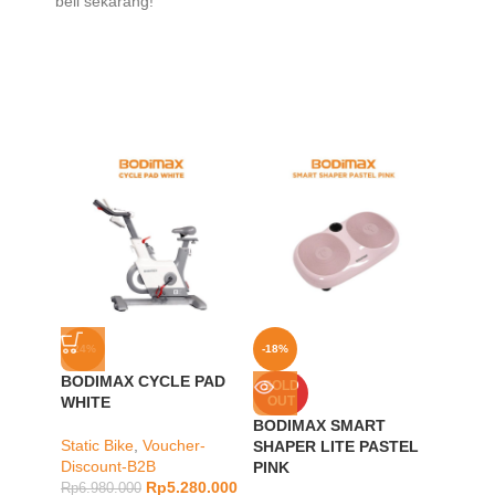
beli sekarang!
-24%
-18%
-9%
BODIMAX CYCLE PAD
BODIM
SOLD
WHITE
OUT
PAD P
BODIMAX SMART
Static Bike
,
Voucher-
cardio
,
SHAPER LITE PASTEL
Discount-B2B
Vouche
PINK
Rp
5.280.000
Rp
6.980.000
Rp
3.48