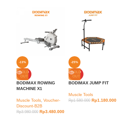
-13%
-25%
-8%
BODIM
SOLD
SOLD
OUT
OUT
AUTO 
BODIMAX ROWING
BODIMAX JUMP FIT
Lower 
MACHINE X1
Treadm
Muscle Tools
Discou
Muscle Tools
,
Voucher-
Rp
1.180.000
Rp
1.580.000
Discount-B2B
Rp
8.98
Rp
3.480.000
Rp
3.980.000