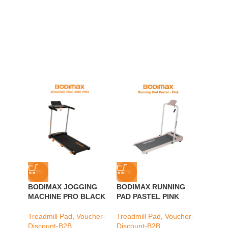
-3%
-9%
-20%
BODIMAX JOGGING
BODIMAX RUNNING
SOLD
MACHINE PRO BLACK
PAD PASTEL PINK
OUT
SEPED
Treadmill Pad
,
Voucher-
Treadmill Pad
,
Voucher-
BODI
Discount-B2B
Discount-B2B
BIKE