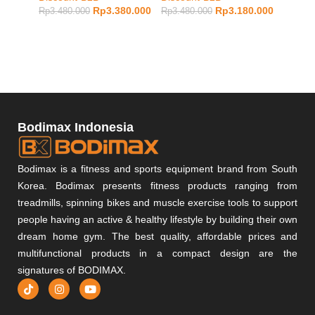
Rp
3.380.000
Rp
3.180.000
Rp
3.480.000
Rp
3.480.000
Static 
Rp
2.48
Bodimax Indonesia
Bodimax is a fitness and sports equipment brand from South
Korea. Bodimax presents fitness products ranging from
treadmills, spinning bikes and muscle exercise tools to support
people having an active & healthy lifestyle by building their own
dream home gym. The best quality, affordable prices and
multifunctional products in a compact design are the
signatures of BODIMAX.