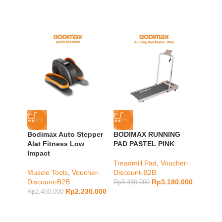
-10%
-9%
-23%
Bodimax Auto Stepper
BODIMAX RUNNING
BODIM
Alat Fitness Low
PAD PASTEL PINK
DUMB
Impact
HEXA
BLUE
Treadmill Pad
,
Voucher-
Muscle Tools
,
Voucher-
Discount-B2B
Discount-B2B
Rp
3.180.000
Muscle
Rp
3.480.000
Rp
2.230.000
Rp
2.480.000
Rp
1.28