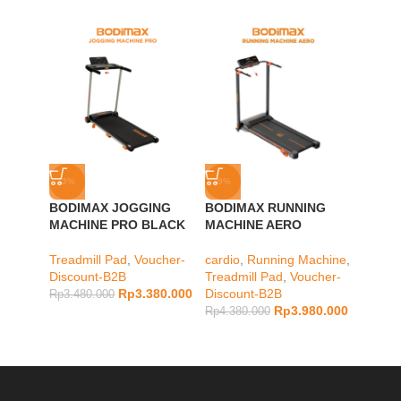
-3%
-9%
-23%
BODIMAX JOGGING
BODIMAX RUNNING
BODI
MACHINE PRO BLACK
MACHINE AERO
MACHI
Treadmill Pad
,
Voucher-
cardio
,
Running Machine
,
Lower 
Discount-B2B
Treadmill Pad
,
Voucher-
Treadm
Rp
3.380.000
Discount-B2B
Discou
Rp
3.480.000
Rp
3.980.000
Rp
4.380.000
Rp
5.98