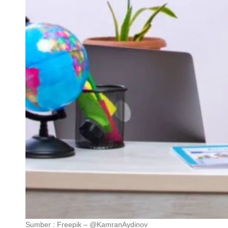
Sumber : Freepik – @KamranAydinov