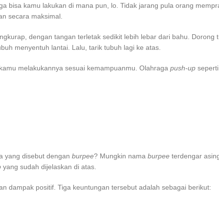
uga bisa kamu lakukan di mana pun, lo. Tidak jarang pula orang mempr
an secara maksimal.
gkurap, dengan tangan terletak sedikit lebih lebar dari bahu. Dorong
h menyentuh lantai. Lalu, tarik tubuh lagi ke atas.
ikan kamu melakukannya sesuai kemampuanmu. Olahraga
push-up
seperti
a
yang disebut dengan
burpee
? Mungkin nama
burpee
terdengar asing
p
yang sudah dijelaskan di atas.
an dampak positif. Tiga keuntungan tersebut adalah sebagai berikut: