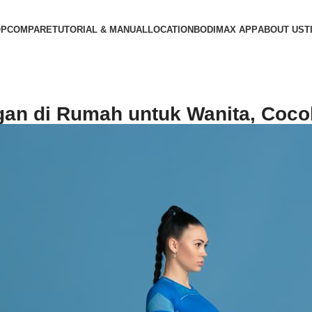
OP
COMPARE
TUTORIAL & MANUAL
LOCATION
BODIMAX APP
ABOUT US
T
gan di Rumah untuk Wanita, Cocok