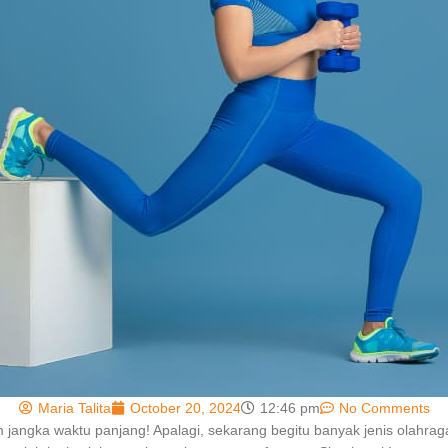
Maria Talita
October 20, 2024
12:46 pm
No Comments
m jangka waktu panjang! Apalagi, sekarang begitu banyak jenis
olahrag