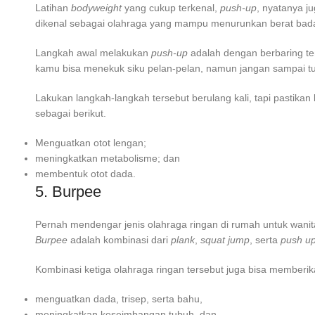
Latihan
bodyweight
yang cukup terkenal,
push-up
, nyatanya j
dikenal sebagai olahraga yang mampu menurunkan berat bad
Langkah awal melakukan
push-up
adalah dengan berbaring ten
kamu bisa menekuk siku pelan-pelan, namun jangan sampai tubu
Lakukan langkah-langkah tersebut berulang kali, tapi past
sebagai berikut.
Menguatkan otot lengan;
meningkatkan metabolisme; dan
membentuk otot dada.
5. Burpee
Pernah mendengar jenis
olahraga ringan di rumah untuk wanit
Burpee
adalah kombinasi dari
plank
,
squat jump
, serta
push
u
Kombinasi ketiga olahraga ringan tersebut juga bisa memberik
menguatkan dada, trisep, serta bahu,
meningkatkan keseimbangan tubuh, dan