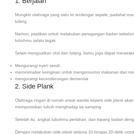
1. Berjalan
Mungkin olahraga yang satu ini terdengar sepele, padahal man
tulang.
Namun, pastikan untuk melakukan peregangan badan sebelum me
tubuhmu selalu tegak.
Selain menguatkan otot dan tulang, kamu juga dapat merasakan
Mengurangi nyeri sendi;
meminimalisir keinginan untuk mengonsumsi makanan dan m
mengurangi kecenderungan demensia.
2. Side Plank
Olahraga ringan di rumah untuk wanita
seperti
side plank
akan 
memposisikan tubuh menghadap ke samping.
Setelah itu, angkat tubuhmu perlahan, dan topang badan denga
Dengan melakukan
side plank
selama 10 hingga 20 detik untu