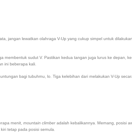
ta, jangan lewatkan olahraga V-Up yang cukup simpel untuk dilakuka
a membentuk sudut V. Pastikan kedua tangan juga lurus ke depan, ke 
n ini beberapa kali.
ntungan bagi tubuhmu, lo. Tiga kelebihan dari melakukan V-Up secara r
rapa menit,
mountain climber
adalah kebalikannya. Memang, posisi a
kiri tetap pada posisi semula.