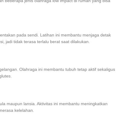
ah beberapa jenis olahraga low impact di rumah yang bisa
 hentakan pada sendi. Latihan ini membantu menjaga detak
jadi tidak terasa terlalu berat saat dilakukan.
elangan. Olahraga ini membantu tubuh tetap aktif sekaligus
lutes.
ula maupun lansia. Aktivitas ini membantu meningkatkan
 merasa kelelahan.