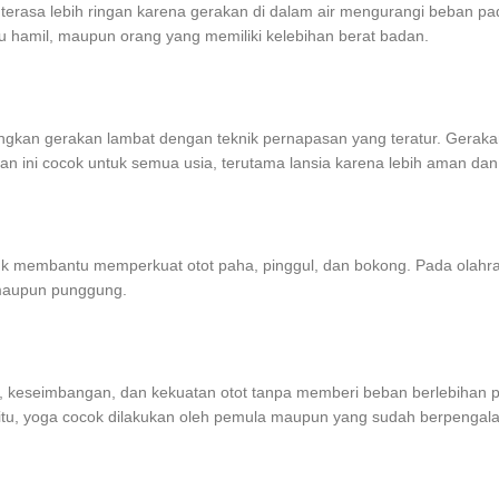
asa lebih ringan karena gerakan di dalam air mengurangi beban pada p
u hamil, maupun orang yang memiliki kelebihan berat badan.
abungkan gerakan lambat dengan teknik pernapasan yang teratur. Ger
an ini cocok untuk semua usia, terutama lansia karena lebih aman d
ntuk membantu memperkuat otot paha, pinggul, dan bokong. Pada olahra
 maupun punggung.
s, keseimbangan, dan kekuatan otot tanpa memberi beban berlebihan pa
tu, yoga cocok dilakukan oleh pemula maupun yang sudah berpengal