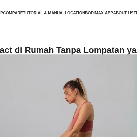
OP
COMPARE
TUTORIAL & MANUAL
LOCATION
BODIMAX APP
ABOUT US
T
act di Rumah Tanpa Lompatan y