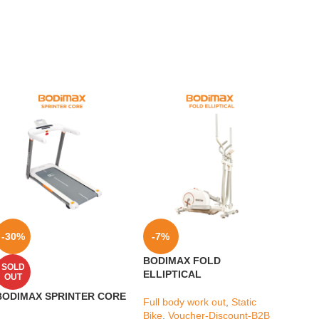
-30%
-7%
-26
BODIMAX FOLD
SOLD
SOL
ELLIPTICAL
OUT
OUT
BODIMAX SPRINTER CORE
BODI
Full body work out
,
Static
BLUE
Bike
,
Voucher-Discount-B2B