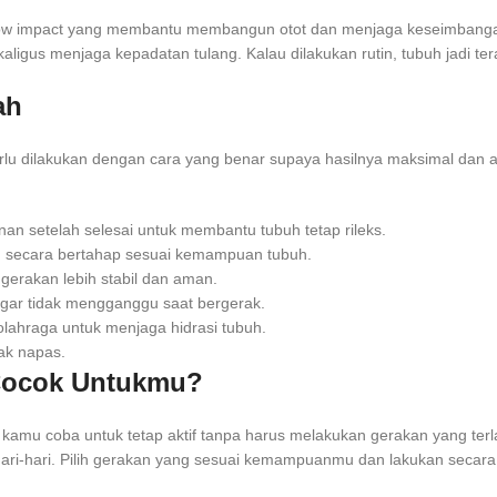
a low impact yang membantu membangun otot dan menjaga keseimbanga
gus menjaga kepadatan tulang. Kalau dilakukan rutin, tubuh jadi terasa
ah
rlu dilakukan dengan cara yang benar supaya hasilnya maksimal dan a
n setelah selesai untuk membantu tubuh tetap rileks.
tkan secara bertahap sesuai kemampuan tubuh.
gerakan lebih stabil dan aman.
gar tidak mengganggu saat bergerak.
olahraga untuk menjaga hidrasi tubuh.
sak napas.
Cocok Untukmu?
a kamu coba untuk tetap aktif tanpa harus melakukan gerakan yang terl
s sehari-hari. Pilih gerakan yang sesuai kemampuanmu dan lakukan sec