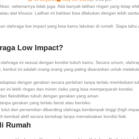
ahkan, sebenarnya tidak juga. Ada banyak latihan ringan yang tetap ef
tau alat khusus. Latihan ini bahkan bisa dilakukan dengan lebih sant
an olahraga low impact yang bisa kamu lakukan di rumah. Siapa tahu
raga Low Impact?
ah olahraga ini sesuai dengan kondisi tubuh kamu. Secara umum, olah
, berikut ini adalah orang-orang yang paling disarankan untuk melaku
radaptasi dengan gerakan secara perlahan tanpa terlalu membebani tu
an ini lebih ringan dan minim risiko yang bisa memperparah kondisi.
n fleksibilitas tubuh dengan gerakan yang aman.
npa gerakan yang terlalu berat atau berisiko.
lutut dan persendian dibanding olahraga berdampak tinggi (high impac
kembali aktif secara bertahap tanpa memaksakan kondisi fisik.
 di Rumah