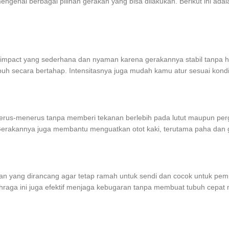
ngenal berbagai pilihan gerakan yang bisa dilakukan. Berikut ini adal
 low impact yang sederhana dan nyaman karena gerakannya stabil tanpa
 secara bertahap. Intensitasnya juga mudah kamu atur sesuai kondisi, 
terus-menerus tanpa memberi tekanan berlebih pada lutut maupun perg
rakannya juga membantu menguatkan otot kaki, terutama paha dan g
an yang dirancang agar tetap ramah untuk sendi dan cocok untuk pem
lahraga ini juga efektif menjaga kebugaran tanpa membuat tubuh cepat