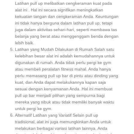
Latihan pull up melibatkan cengkeraman kuat pada
alat ini . Hal ini secara signifikan meningkatkan
kekuatan tangan dan cengkeraman Anda. Keuntungan
ini tidak hanya berguna dalam latihan pull up, tetapi
juga dalam aktivitas sehari-hari, seperti membawa tas
belanja yang berat atau menggenggam benda dengan
lebih baik.
Latihan yang Mudah Dilakukan di Rumah Salah satu
kelebihan besar alat ini adalah kemudahannya untuk
digunakan di rumah. Anda tidak perlu pergi ke gym
atau membeli peralatan fitness mahal. Anda hanya
perlu memasang pull up bar di pintu atau dinding yang
kuat, dan Anda dapat melakukannya kapan saja
sesuai dengan kenyamanan Anda. Hal ini membuat
pull up bar menjadi pilihan yang sempurna bagi
mereka yang sibuk atau tidak memiliki banyak waktu
untuk pergi ke gym.
Alternatif Latihan yang Variatif Selain pull up
tradisional, alat ini juga memungkinkan Anda untuk
melakukan berbagai variasi latihan lainnya. Anda