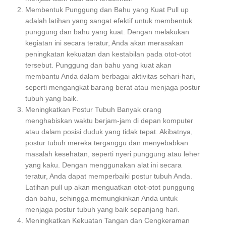
Membentuk Punggung dan Bahu yang Kuat Pull up
adalah latihan yang sangat efektif untuk membentuk
punggung dan bahu yang kuat. Dengan melakukan
kegiatan ini secara teratur, Anda akan merasakan
peningkatan kekuatan dan kestabilan pada otot-otot
tersebut. Punggung dan bahu yang kuat akan
membantu Anda dalam berbagai aktivitas sehari-hari,
seperti mengangkat barang berat atau menjaga postur
tubuh yang baik.
Meningkatkan Postur Tubuh Banyak orang
menghabiskan waktu berjam-jam di depan komputer
atau dalam posisi duduk yang tidak tepat. Akibatnya,
postur tubuh mereka terganggu dan menyebabkan
masalah kesehatan, seperti nyeri punggung atau leher
yang kaku. Dengan menggunakan alat ini secara
teratur, Anda dapat memperbaiki postur tubuh Anda.
Latihan pull up akan menguatkan otot-otot punggung
dan bahu, sehingga memungkinkan Anda untuk
menjaga postur tubuh yang baik sepanjang hari.
Meningkatkan Kekuatan Tangan dan Cengkeraman