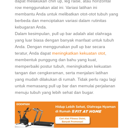
dapat melakukan chin up, leg raise, atau horizontal
row menggunakan alat ini. Variasi latihan ini
membantu Anda untuk melibatkan otot-otot tubuh yang
berbeda dan menciptakan variasi dalam rutinitas
kebugaran Anda.
Dalam kesimpulan, pull up bar adalah alat olahraga
yang luar biasa dengan banyak manfaat untuk tubuh
Anda. Dengan menggunakan pull up bar secara
teratur, Anda dapat
meningkatkan kekuatan otot
,
membentuk punggung dan bahu yang kuat,
memperbaiki postur tubuh, meningkatkan kekuatan
tangan dan cengkeraman, serta menjalani latihan
yang mudah dilakukan di rumah. Tidak perlu ragu lagi
untuk memasang pull up bar dan memulai perjalanan
menuju tubuh yang lebih sehat dan bugar.