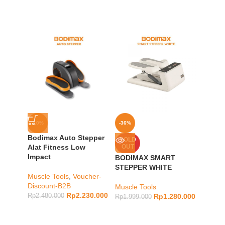
-10%
-36%
-20%
Bodimax Auto Stepper
BODI
SOLD
Alat Fitness Low
OUT
RUNNI
Impact
BODIMAX SMART
cardio
,
STEPPER WHITE
Muscle Tools
,
Voucher-
Vouche
Discount-B2B
Muscle Tools
Rp
5.48
Rp
2.230.000
Rp
2.480.000
Rp
1.280.000
Rp
1.999.000