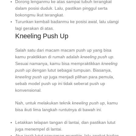
Dorong lenganmu ke atas sampai tubuh terangkat
dalam posisi duduk. Lalu, pastikan pinggul serta
bokongmu ikut terangkat.
Turunkan kembali badanmu ke posisi awal, lalu ulangi
lagi gerakan di atas.
Kneeling Push Up
Salah satu dari macam macam push up yang bisa
kamu praktikkan di rumah adalah
kneeling push up
.
Sesuai namanya, kamu bisa mempraktikkan
kneeling
push up
dengan lutut sebagai tumpuan. Biasanya,
kneeling push up
juga menjadi pilihan para pemula,
sebab model push up ini tidak seberat push up
konvensional.
Nah, untuk melakukan teknik
kneeling push up
, kamu
bisa ikuti lima langkah runtutnya di bawah ini.
Letakkan telapan tangan di lantai, dan pastikan lutut
juga menempel di lantai.
Atur jarak lutut senyaman mungkin, lalu angkat badan