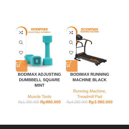
-23%
-7%
-21%
BODIMAX ADJUSTING
BODIMAX RUNNING
BOD
DUMBBELL SQUARE
MACHINE BLACK
PR
MINT
Running Machine
,
Tread
Muscle Tools
Treadmill Pad
Rp
980.000
Rp
3.980.000
Rp
1.280.000
Rp
4.280.000
Rp
7.98