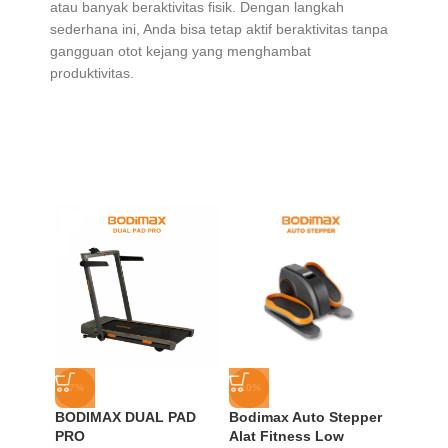
atau banyak beraktivitas fisik. Dengan langkah
sederhana ini, Anda bisa tetap aktif beraktivitas tanpa
gangguan otot kejang yang menghambat
produktivitas.
-7%
-10%
-13%
BODIMAX DUAL PAD
Bodimax Auto Stepper
BODIM
PRO
Alat Fitness Low
MAX I