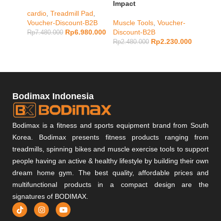
Impact
cardio
,
Treadmill Pad
,
Treadm
Voucher-Discount-B2B
Muscle Tools
,
Voucher-
Discou
Rp
6.980.000
Discount-B2B
Rp
7.480.000
Rp
4.48
Rp
2.230.000
Rp
2.480.000
Bodimax Indonesia
Bodimax is a fitness and sports equipment brand from South
Korea. Bodimax presents fitness products ranging from
treadmills, spinning bikes and muscle exercise tools to support
people having an active & healthy lifestyle by building their own
dream home gym. The best quality, affordable prices and
multifunctional products in a compact design are the
signatures of BODIMAX.