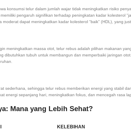
a konsumsi telur dalam jumlah wajar tidak meningkatkan risiko penya
miliki pengaruh signifikan terhadap peningkatan kadar kolesterol “
 moderat dapat meningkatkan kadar kolesterol “baik” (HDL), yang just
ngin meningkatkan massa otot, telur rebus adalah pilihan makanan yan
 dibutuhkan tubuh untuk membangun dan memperbaiki jaringan otot. A
uruhan.
drat sederhana, sehingga telur rebus memberikan energi yang stabil 
gkat energi sepanjang hari, meningkatkan fokus, dan mencegah rasa lap
nya: Mana yang Lebih Sehat?
I
KELEBIHAN