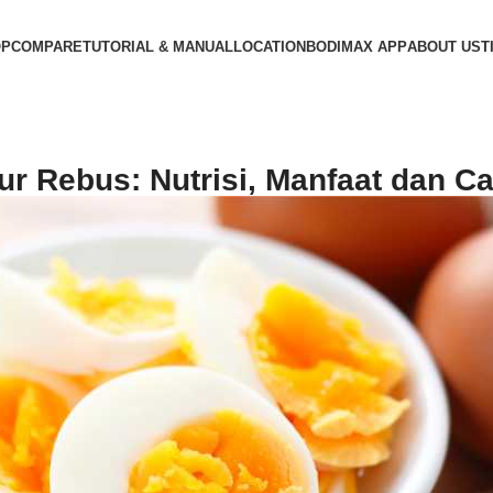
OP
COMPARE
TUTORIAL & MANUAL
LOCATION
BODIMAX APP
ABOUT US
T
lur Rebus: Nutrisi, Manfaat dan 