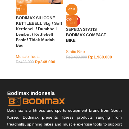
-19%
-20%
-20%
BODIMAX SILICONE
BODI
SOLD
KETTLEBELL 8kg / Soft
OUT
RUNNI
Kettlebell / Dumbbell
SEPEDA STATIS
Lembut / Kettlebell
cardio
,
BODIMAX COMPACT
Pasir / Tidak Mudah
Vouche
BIKE
Bau
Rp
5.48
Static Bike
Muscle Tools
Rp
1.980.000
Rp
2.480.000
Rp
348.000
Rp
428.000
Bodimax Indonesia
Bodimax is a fitness and sports equipment brand from South
Korea. Bodimax presents fitness products ranging from
treadmills, spinning bikes and muscle exercise tools to support