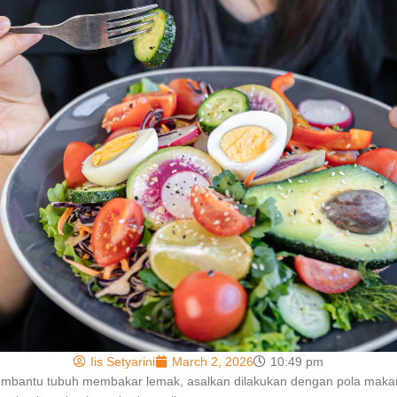
Iis Setyarini
March 2, 2026
10:49 pm
 membantu tubuh membakar lemak, asalkan dilakukan dengan pola makan