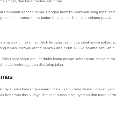
melambat, dan berat badan sulit turun.
hat Ramadan dengan benar. Dengan memilih makanan yang tepat saat 
 proses penurunan berat badan berjalan lebih optimal selama puasa.
rena waktu makan jadi lebih terbatas, sehingga tubuh mulai pakai ca
pang lemas. Banyak orang bahkan bisa turun 1–3 kg selama sebulan pua
ja. Kalau saat sahur atau berbuka kamu makan kebablasan, maka berat
h tetap bertenaga dan diet tetap jalan.
Lemas
n lapar atau kehilangan energi. Kalau kamu tahu strategi makan yang 
mak beberapa tips supaya diet saat puasa lebih nyaman dan tetap berhas