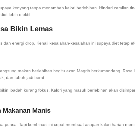
h supaya kenyang tanpa menambah kalori berlebihan. Hindari camilan ti
iet lebih efektif.
isa Bikin Lemas
 dan energi drop. Kenali kesalahan-kesalahan ini supaya diet tetap efe
h langsung makan berlebihan begitu azan Magrib berkumandang. Rasa la
k, dan tubuh jadi berat.
 bikin ibadah kurang fokus. Kalori yang masuk berlebihan akan disimpan 
n Makanan Manis
uasa. Tapi kombinasi ini cepat membuat asupan kalori harian meningk