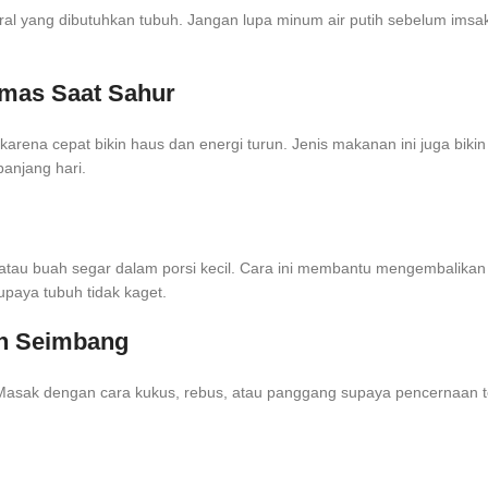
l yang dibutuhkan tubuh. Jangan lupa minum air putih sebelum imsak su
emas Saat Sahur
 karena cepat bikin haus dan energi turun. Jenis makanan ini juga biki
panjang hari.
a atau buah segar dalam porsi kecil. Cara ini membantu mengembalikan 
upaya tubuh tidak kaget.
an Seimbang
n. Masak dengan cara kukus, rebus, atau panggang supaya pencernaan t