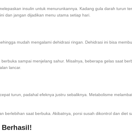
g melepaskan insulin untuk menurunkannya. Kadang gula darah turun te
ni dan jangan dijadikan menu utama setiap hari.
hingga mudah mengalami dehidrasi ringan. Dehidrasi ini bisa membuat
i berbuka sampai menjelang sahur. Misalnya, beberapa gelas saat berb
alan lancar.
pat turun, padahal efeknya justru sebaliknya. Metabolisme melambat
rlebihan saat berbuka. Akibatnya, porsi susah dikontrol dan diet saat
 Berhasil!