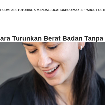
OP
COMPARE
TUTORIAL & MANUAL
LOCATION
BODIMAX APP
ABOUT US
T
Cara Turunkan Berat Badan Tanpa