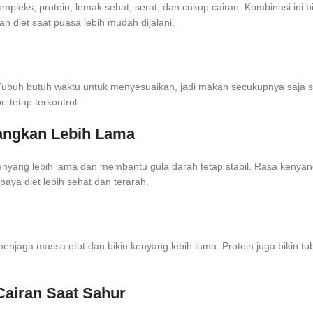
eks, protein, lemak sehat, serat, dan cukup cairan. Kombinasi ini bik
n diet saat puasa lebih mudah dijalani.
buh butuh waktu untuk menyesuaikan, jadi makan secukupnya saja su
i tetap terkontrol.
angkan Lebih Lama
in kenyang lebih lama dan membantu gula darah tetap stabil. Rasa ken
aya diet lebih sehat dan terarah.
menjaga massa otot dan bikin kenyang lebih lama. Protein juga bikin tu
Cairan Saat Sahur