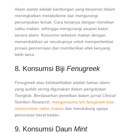
Asam asetat adalah kandungan yang berperan dalam
meningkatkan metabolisme dan mengurangi
penumpukan lemak. Cara kerjanya dengan menekan
nafsu makan, sehingga mengurangi asupan kalori
secara alami. Konsumsi sebelum makan dengan
menambahkan air secukupnya untuk memperlambat
proses pencernaan dan memberikan efek kenyang
lebih lama.
8. Konsumsi Biji
Fenugreek
Fenugreek
atau kelabat/klabet adalah bahan alami
yang sudah sering digunakan dalam pengobatan
Tiongkok. Berdasarkan penelitian dalam jurnal
Clinical
Nutrition Research
,
mengonsumsi teh
fenugreek
bisa
menurunkan nafsu makan
dan mendukung upaya
penurunan berat badan.
9. Konsumsi Daun
Mint