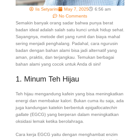
Iis Setyarini
May 7, 2025
6:56 am
No Comments
Semakin banyak orang sadar bahwa punya berat
badan ideal adalah salah satu kunci untuk hidup sehat.
Sayangnya, metode diet yang rumit dan biaya mahal
sering menjadi penghalang. Padahal, cara ngurusin
badan dengan bahan alami bisa jadi alternatif yang
aman, praktis, dan terjangkau. Temukan berbagai
bahan alami yang cocok untuk Anda di sini!
1. Minum Teh Hijau
Teh hijau mengandung kafein yang bisa meningkatkan
energi dan membakar kalori. Bukan cuma itu saja, ada
juga kandungan katekin berbentuk
epigallocatechin
gallate
(EGCG) yang berperan dalam meningkatkan
oksidasi lemak ketika berolahraga.
Cara kerja EGCG yaitu dengan menghambat enzim