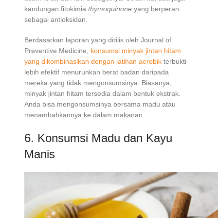
kandungan fitokimia
thymoquinone
yang berperan
sebagai antioksidan.
Berdasarkan laporan yang dirilis oleh Journal of
Preventive Medicine,
konsumsi minyak jintan hitam
yang dikombinasikan dengan latihan aerobik
terbukti
lebih efektif menurunkan berat badan daripada
mereka yang tidak mengonsumsinya. Biasanya,
minyak jintan hitam tersedia dalam bentuk ekstrak.
Anda bisa mengonsumsinya bersama madu atau
menambahkannya ke dalam makanan.
6. Konsumsi Madu dan Kayu
Manis