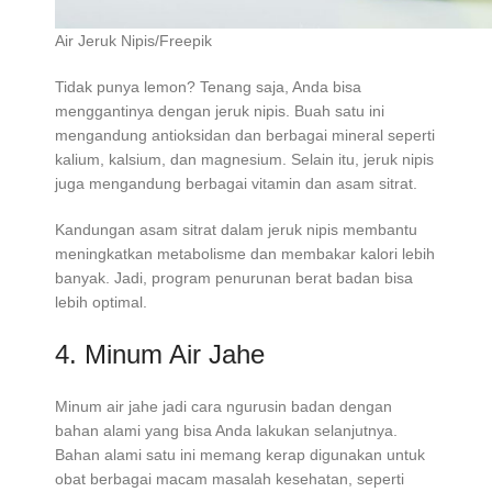
Air Jeruk Nipis/Freepik
Tidak punya lemon? Tenang saja, Anda bisa
menggantinya dengan jeruk nipis. Buah satu ini
mengandung antioksidan dan berbagai mineral seperti
kalium, kalsium, dan magnesium. Selain itu, jeruk nipis
juga mengandung berbagai vitamin dan asam sitrat.
Kandungan asam sitrat dalam jeruk nipis membantu
meningkatkan metabolisme dan membakar kalori lebih
banyak. Jadi, program penurunan berat badan bisa
lebih optimal.
4. Minum Air Jahe
Minum air jahe jadi cara ngurusin badan dengan
bahan alami yang bisa Anda lakukan selanjutnya.
Bahan alami satu ini memang kerap digunakan untuk
obat berbagai macam masalah kesehatan, seperti