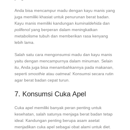
Anda bisa mencampur madu dengan kayu manis yang
juga memiliki khasiat untuk penurunan berat badan.
Kayu manis memiliki kandungan
kuminaldehida
dan
polifenol
yang berperan dalam meningkatkan
metabolisme tubuh dan memberikan rasa kenyang
lebih lama.
Salah satu cara mengonsumsi madu dan kayu manis
yaitu dengan mencampurnya dalam minuman. Selain
itu, Anda juga bisa menambahkannya pada makanan,
seperti
smoothie
atau
oatmeal
. Konsumsi secara rutin
agar berat badan cepat turun.
7. Konsumsi Cuka Apel
Cuka apel memiliki banyak peran penting untuk
kesehatan, salah satunya menjaga berat badan tetap
ideal. Kandungan penting berupa asam asetat
menjadikan cuka apel sebagai obat alami untuk diet.