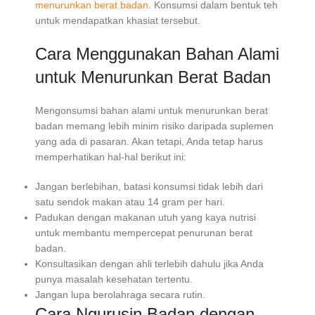
menurunkan berat badan
. Konsumsi dalam bentuk teh
untuk mendapatkan khasiat tersebut.
Cara Menggunakan Bahan Alami
untuk Menurunkan Berat Badan
Mengonsumsi bahan alami untuk menurunkan berat
badan memang lebih minim risiko daripada suplemen
yang ada di pasaran. Akan tetapi, Anda tetap harus
memperhatikan hal-hal berikut ini:
Jangan berlebihan, batasi konsumsi tidak lebih dari
satu sendok makan atau 14 gram per hari.
Padukan dengan makanan utuh yang kaya nutrisi
untuk membantu mempercepat penurunan berat
badan.
Konsultasikan dengan ahli terlebih dahulu jika Anda
punya masalah kesehatan tertentu.
Jangan lupa berolahraga secara rutin.
Cara Ngurusin Badan dengan