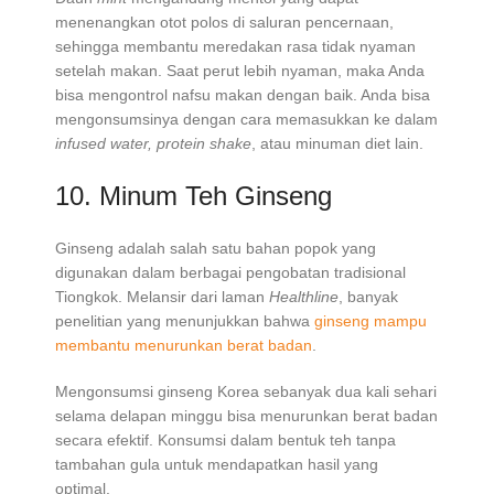
menenangkan otot polos di saluran pencernaan,
sehingga membantu meredakan rasa tidak nyaman
setelah makan. Saat perut lebih nyaman, maka Anda
bisa mengontrol nafsu makan dengan baik. Anda bisa
mengonsumsinya dengan cara memasukkan ke dalam
infused water, protein shake
, atau minuman diet lain.
10. Minum Teh Ginseng
Ginseng adalah salah satu bahan popok yang
digunakan dalam berbagai pengobatan tradisional
Tiongkok. Melansir dari laman
Healthline
, banyak
penelitian yang menunjukkan bahwa
ginseng mampu
membantu menurunkan berat badan
.
Mengonsumsi ginseng Korea sebanyak dua kali sehari
selama delapan minggu bisa menurunkan berat badan
secara efektif. Konsumsi dalam bentuk teh tanpa
tambahan gula untuk mendapatkan hasil yang
optimal.