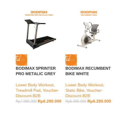
-21%
-10%
-11%
BODIMAX SPRINTER
BODIMAX RECUMBENT
Bodima
PRO METALIC GREY
BIKE WHITE
(New)
Lower Body Workout
,
Lower Body Workout
,
Muscle
Treadmill Pad
,
Voucher-
Static Bike
,
Voucher-
Rp
449.
Discount-B2B
Discount-B2B
Rp
6.280.000
Rp
6.280.000
Rp
7.980.000
Rp
6.980.000