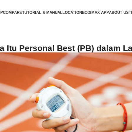
OP
COMPARE
TUTORIAL & MANUAL
LOCATION
BODIMAX APP
ABOUT US
T
a Itu Personal Best (PB) dalam La