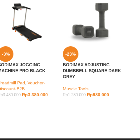
-3%
-23%
-19
BODIMAX JOGGING
BODIMAX ADJUSTING
TREA
MACHINE PRO BLACK
DUMBBELL SQUARE DARK
RUNN
GREY
Treadmill Pad
,
Voucher-
Tread
Discount-B2B
Muscle Tools
Disco
Rp
3.380.000
Rp
980.000
Rp
3.480.000
Rp
1.280.000
Rp
6.2