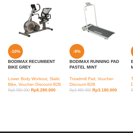
-10%
-9%
BODIMAX RECUMBENT
BODIMAX RUNNING PAD
BIKE GREY
PASTEL MINT
Lower Body Workout
,
Static
Treadmill Pad
,
Voucher-
Bike
,
Voucher-Discount-B2B
Discount-B2B
Rp
6.280.000
Rp
3.180.000
Rp
6.980.000
Rp
3.480.000