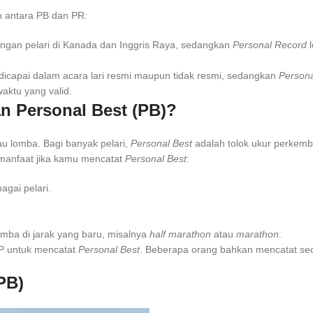
an antara PB dan PR:
ngan pelari di Kanada dan Inggris Raya, sedangkan
Personal Record
l
 dicapai dalam acara lari resmi maupun tidak resmi, sedangkan
Person
aktu yang valid.
n Personal Best (PB)?
au lomba. Bagi banyak pelari,
Personal Best
adalah tolok ukur perkem
i manfaat jika kamu mencatat
Personal Best
:
gai pelari.
.
omba di jarak yang baru, misalnya
half marathon
atau
marathon
.
P
untuk mencatat
Personal Best
. Beberapa orang bahkan mencatat se
PB)