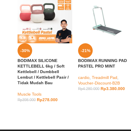
-30%
-21%
BODIMAX SILICONE
BODIMAX RUNNING PAD
KETTLEBELL 6kg / Soft
PASTEL PRO MINT
Kettlebell / Dumbbell
Lembut / Kettlebell Pasir /
cardio
,
Treadmill Pad
,
Tidak Mudah Bau
Voucher-Discount-B2B
Rp
3.380.000
Rp
4.280.000
Muscle Tools
Rp
278.000
Rp
398.000