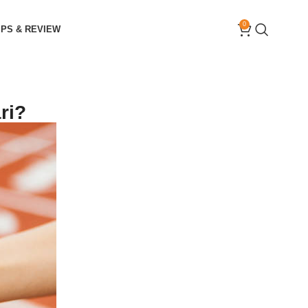
0
IPS & REVIEW
ri?