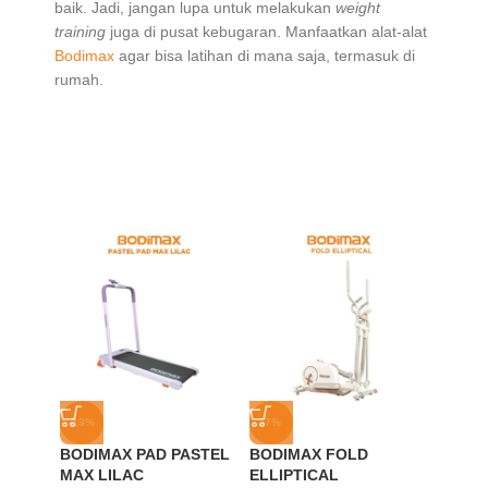
baik. Jadi, jangan lupa untuk melakukan
weight
training
juga di pusat kebugaran. Manfaatkan alat-alat
Bodimax
agar bisa latihan di mana saja, termasuk di
rumah.
-13%
-7%
-9%
BODIMAX PAD PASTEL
BODIMAX FOLD
BODIM
MAX LILAC
ELLIPTICAL
PAD P