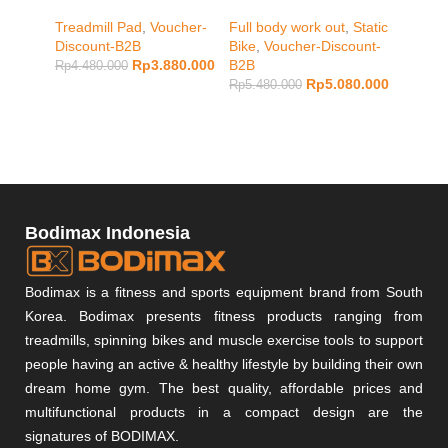
Treadmill Pad
,
Voucher-
Full body work out
,
Static
cardio
,
Discount-B2B
Bike
,
Voucher-Discount-
Vouche
Rp
3.880.000
B2B
Rp
4.480.000
Rp
3.48
Rp
5.080.000
Rp
5.480.000
Bodimax Indonesia
Bodimax is a fitness and sports equipment brand from South
Korea. Bodimax presents fitness products ranging from
treadmills, spinning bikes and muscle exercise tools to support
people having an active & healthy lifestyle by building their own
dream home gym. The best quality, affordable prices and
multifunctional products in a compact design are the
signatures of BODIMAX.