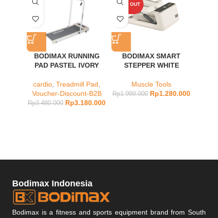
SOLD OUT
BODIMAX RUNNING
BODIMAX SMART
BODI
PAD PASTEL IVORY
STEPPER WHITE
cardio
,
Treadmill Pad
,
Muscle Tools
Lowe
Voucher-Discount-B2B
Rp
1.280.000
Stat
Rp
1.999.000
Rp
3.180.000
Rp
3.480.000
Rp
6.98
Bodimax Indonesia
Bodimax is a fitness and sports equipment brand from South