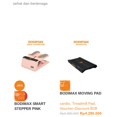
sehat dan bertenaga.
-36%
-4%
-24%
BODIMAX MOVING PAD
BODIM
SOLD
OUT
GREY
cardio
,
Treadmill Pad
,
BODIMAX SMART
Voucher-Discount-B2B
Static 
STEPPER PINK
Rp
4.280.000
Discou
Rp
4.480.000