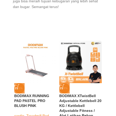
juga bisa meraih tujuan kebugaran yang lebih sehat
dan bugar. Semangat terus!
-21%
-29%
-21%
BODIMAX RUNNING
BODIMAX XTwistBell
BODIM
PAD PASTEL PRO
Adjustable Kettlebell 20
PAD P
BLUSH PINK
KG / Kettlebell
IVORY
Adjustable Fitness /
Alat Latihan Beban
cardio
,
Treadmill Pad
,
cardio
,