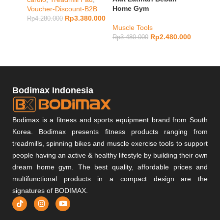
Home Gym
Voucher-Discount-B2B
Vouche
Rp
3.380.000
Rp
4.280.000
Rp
4.28
Muscle Tools
Rp
2.480.000
Rp
3.480.000
Bodimax Indonesia
Bodimax is a fitness and sports equipment brand from South
Korea. Bodimax presents fitness products ranging from
treadmills, spinning bikes and muscle exercise tools to support
people having an active & healthy lifestyle by building their own
dream home gym. The best quality, affordable prices and
multifunctional products in a compact design are the
signatures of BODIMAX.