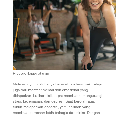
Freepik/Happy at gym
Motivasi gym tidak hanya berasal dari hasil fisik, tetapi
juga dari manfaat mental dan emosional yang
didapatkan. Latihan fisik dapat membantu mengurangi
stres, kecemasan, dan depresi. Saat berolahraga,
tubuh melepaskan endorfin, yaitu hormon yang
membuat perasaan lebih bahagia dan rileks. Dengan