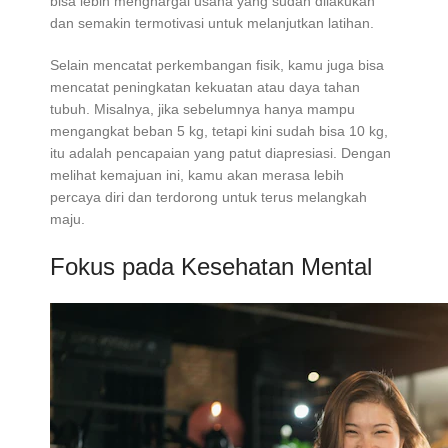
bisa lebih menghargai usaha yang sudah dilakukan
dan semakin termotivasi untuk melanjutkan latihan.
Selain mencatat perkembangan fisik, kamu juga bisa
mencatat peningkatan kekuatan atau daya tahan
tubuh. Misalnya, jika sebelumnya hanya mampu
mengangkat beban 5 kg, tetapi kini sudah bisa 10 kg,
itu adalah pencapaian yang patut diapresiasi. Dengan
melihat kemajuan ini, kamu akan merasa lebih
percaya diri dan terdorong untuk terus melangkah
maju.
Fokus pada Kesehatan Mental