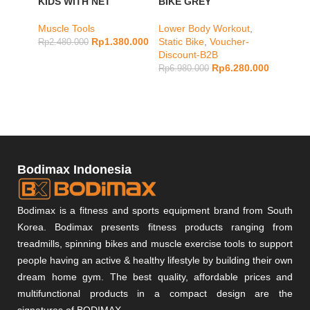
KIDS WITH NET
BIKE GREY
OUT
BODI
Muscle Tools
Lower Body Workout
,
PAD M
Rp
1.380.000
Static Bike
,
Voucher-
Rp
2.480.000
Discount-B2B
cardio
,
Rp
6.280.000
Rp
6.980.000
Vouche
Rp
3.28
Bodimax Indonesia
Bodimax is a fitness and sports equipment brand from South
Korea. Bodimax presents fitness products ranging from
treadmills, spinning bikes and muscle exercise tools to support
people having an active & healthy lifestyle by building their own
dream home gym. The best quality, affordable prices and
multifunctional products in a compact design are the
signatures of BODIMAX.