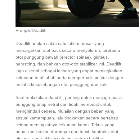
Freepik/Deadlift
Deadlift adalah salah satu latihan dasar yang
menargetkan otot back secara menyeluruh, terutama
otot punggung bawah (erector spinae), gluteus,
hamstring, dan bahkan otot-otot stabilizer inti. Deadlift
juga dikenal sebagai latihan yang dapat meningkatkan
kekuatan total tubuh serta memperbaiki postur dengan
melatih keseimbangan otot punggung dan kaki.
Saat melakukan deadlift, penting untuk menjaga posisi
punggung tetap netral dan tidak membulat untuk
menghindari cedera. Mulailah dengan beban yang
sesuai kemampuan, lalu tingkatkan secara bertahap
seiring meningkatnya kekuatan kamu. Teknik yang
benar melibatkan dorongan dari tumit, kontraksi otot
gluteus, serta aktivasi otot inti untuk stabilitas