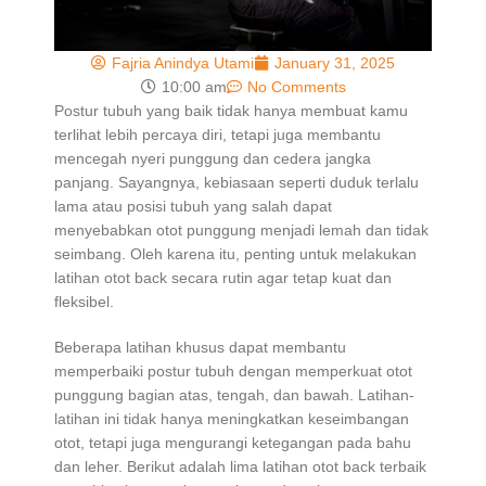
Fajria Anindya Utami
January 31, 2025
10:00 am
No Comments
Postur tubuh yang baik tidak hanya membuat kamu
terlihat lebih percaya diri, tetapi juga membantu
mencegah nyeri punggung dan cedera jangka
panjang. Sayangnya, kebiasaan seperti duduk terlalu
lama atau posisi tubuh yang salah dapat
menyebabkan otot punggung menjadi lemah dan tidak
seimbang. Oleh karena itu, penting untuk melakukan
latihan otot back secara rutin agar tetap kuat dan
fleksibel.
Beberapa latihan khusus dapat membantu
memperbaiki postur tubuh dengan memperkuat otot
punggung bagian atas, tengah, dan bawah. Latihan-
latihan ini tidak hanya meningkatkan keseimbangan
otot, tetapi juga mengurangi ketegangan pada bahu
dan leher. Berikut adalah lima latihan otot back terbaik