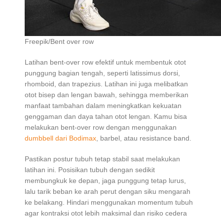
Freepik/Bent over row
Latihan bent-over row efektif untuk membentuk otot
punggung bagian tengah, seperti latissimus dorsi,
rhomboid, dan trapezius. Latihan ini juga melibatkan
otot bisep dan lengan bawah, sehingga memberikan
manfaat tambahan dalam meningkatkan kekuatan
genggaman dan daya tahan otot lengan. Kamu bisa
melakukan bent-over row dengan menggunakan
dumbbell dari Bodimax
, barbel, atau resistance band.
Pastikan postur tubuh tetap stabil saat melakukan
latihan ini. Posisikan tubuh dengan sedikit
membungkuk ke depan, jaga punggung tetap lurus,
lalu tarik beban ke arah perut dengan siku mengarah
ke belakang. Hindari menggunakan momentum tubuh
agar kontraksi otot lebih maksimal dan risiko cedera