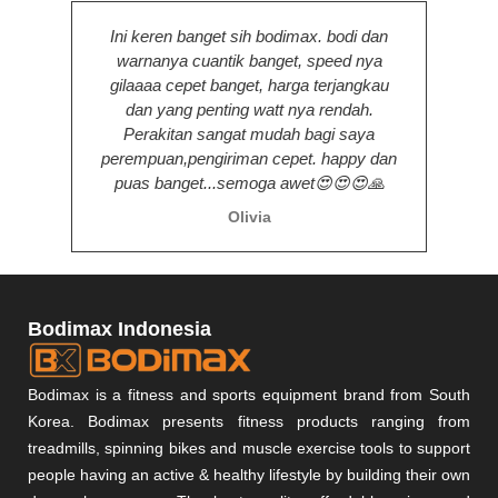
Ini keren banget sih bodimax. bodi dan
warnanya cuantik banget, speed nya
pengi
gilaaaa cepet banget, harga terjangkau
den
dan yang penting watt nya rendah.
tam
Perakitan sangat mudah bagi saya
perempuan,pengiriman cepet. happy dan
puas banget...semoga awet😍😍😍🙏
Olivia
Bodimax Indonesia
Bodimax is a fitness and sports equipment brand from South
Korea. Bodimax presents fitness products ranging from
treadmills, spinning bikes and muscle exercise tools to support
people having an active & healthy lifestyle by building their own