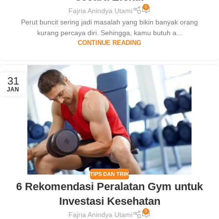
0
Fajria Anindya Utami
Perut buncit sering jadi masalah yang bikin banyak orang
kurang percaya diri. Sehingga, kamu butuh a...
CONTINUE READING
31
JAN
TIPS DAN TRIK
6 Rekomendasi Peralatan Gym untuk
Investasi Kesehatan
0
Fajria Anindya Utami