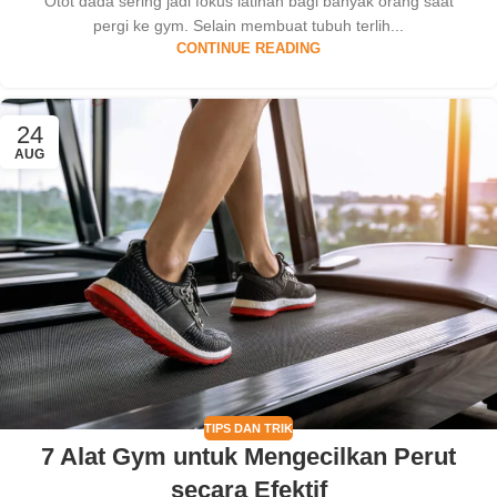
Otot dada sering jadi fokus latihan bagi banyak orang saat
pergi ke gym. Selain membuat tubuh terlih...
CONTINUE READING
24
AUG
TIPS DAN TRIK
7 Alat Gym untuk Mengecilkan Perut
secara Efektif