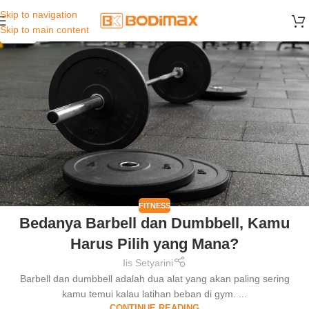
Skip to navigation
06
Skip to main content
JUN
FITNESS
Bedanya Barbell dan Dumbbell, Kamu
Harus Pilih yang Mana?
Iis Setyarini
Barbell dan dumbbell adalah dua alat yang akan paling sering
kamu temui kalau latihan beban di gym. ...
CONTINUE READING