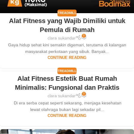
TREADMILL
Alat Fitness yang Wajib Dimiliki untuk
Pemula di Rumah
0
clara sukandar
Gaya hidup sehat kini semakin digemari, terutama di kalangan
masyarakat perkotaan yang sibuk. Banyak...
CONTINUE READING
TREADMILL
Alat Fitness Estetik Buat Rumah
31
Minimalis: Fungsional dan Praktis
AUG
0
clara sukandar
Di era serba cepat seperti sekarang, menjaga kesehatan
lewat olahraga bukan lagi sekadar pil...
CONTINUE READING