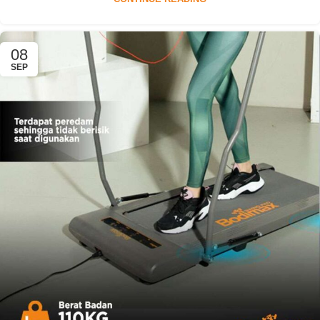
08
SEP