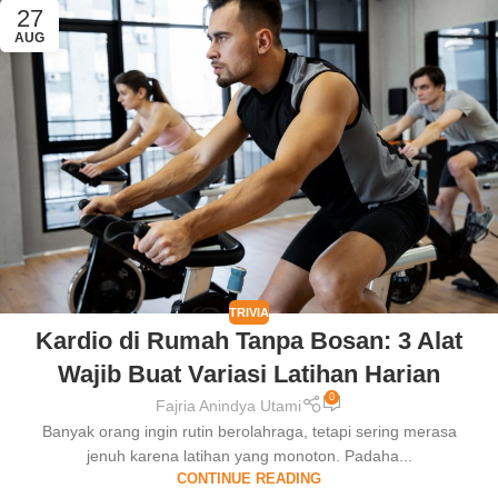
27
AUG
TRIVIA
Kardio di Rumah Tanpa Bosan: 3 Alat
Wajib Buat Variasi Latihan Harian
0
Fajria Anindya Utami
Banyak orang ingin rutin berolahraga, tetapi sering merasa
jenuh karena latihan yang monoton. Padaha...
CONTINUE READING