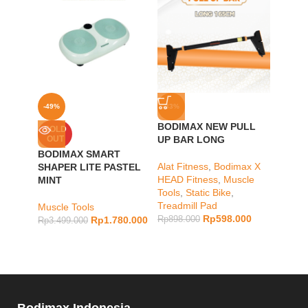
-49%
-33%
-6%
BODIMAX NEW PULL
BODIM
SOLD
OUT
UP BAR LONG
MAX
BODIMAX SMART
Alat Fitness
,
Bodimax X
Lower 
SHAPER LITE PASTEL
HEAD Fitness
,
Muscle
Treadm
MINT
Tools
,
Static Bike
,
Discou
Treadmill Pad
Muscle Tools
Rp
8.18
Rp
598.000
Rp
1.780.000
Rp
898.000
Rp
3.499.000
Bodimax Indonesia