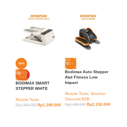
-36%
-10%
-23%
Bodimax Auto Stepper
BODIM
SOLD
OUT
Alat Fitness Low
DUMB
Impact
HEXA
BODIMAX SMART
STEPPER WHITE
Muscle Tools
,
Voucher-
Muscle
Discount-B2B
Muscle Tools
Rp
1.28
Rp
2.230.000
Rp
1.280.000
Rp
2.480.000
Rp
1.999.000