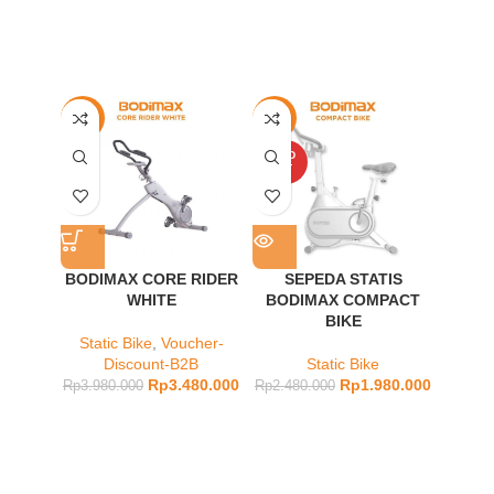
-13%
-20%
-30%
SOLD
OUT
BODIMAX CORE RIDER
SEPEDA STATIS
BOD
WHITE
BODIMAX COMPACT
KETTL
BIKE
Kettl
Lemb
Static Bike
,
Voucher-
Pasi
Discount-B2B
Static Bike
Rp
3.480.000
Rp
1.980.000
Rp
3.980.000
Rp
2.480.000
Rp
39