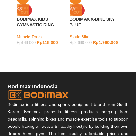
BODIM
SOLD
SOLD
OUT
OUT
DUMB
HEXA
BODIMAX KIDS
BODIMAX X-BIKE SKY
GYMNASTIC RING
BLUE
Muscle
Muscle Tools
Static Bike
Rp
1.28
Rp
118.000
Rp
1.980.000
Rp
148.000
Rp
2.680.000
Bodimax Indonesia
Bodimax is a fitness and sports equipment brand from South
Korea. Bodimax presents fitness products ranging from
treadmills, spinning bikes and muscle exercise tools to support
people having an active & healthy lifestyle by building their own
dream home gym. The best quality, affordable prices and