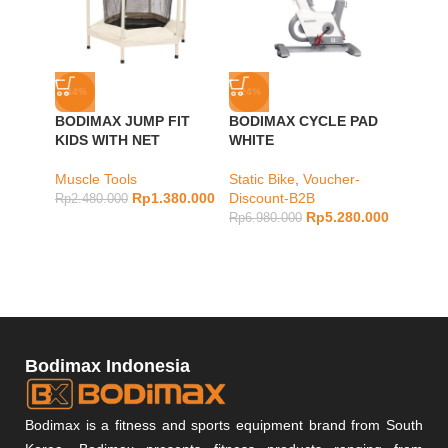
-44%
-24%
-24%
BODIMAX JUMP FIT
BODIMAX CYCLE PAD
BODIM
KIDS WITH NET
WHITE
GREY
Muscle Tools
Static Bike
,
Voucher-
Static 
Rp
1.380.000
Discount-B2B
Discou
Rp
2.480.000
Rp
5.280.000
Rp
6.980.000
Rp
6.98
Bodimax Indonesia
Bodimax is a fitness and sports equipment brand from South