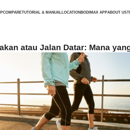
OP
COMPARE
TUTORIAL & MANUAL
LOCATION
BODIMAX APP
ABOUT US
T
jakan atau Jalan Datar: Mana yan