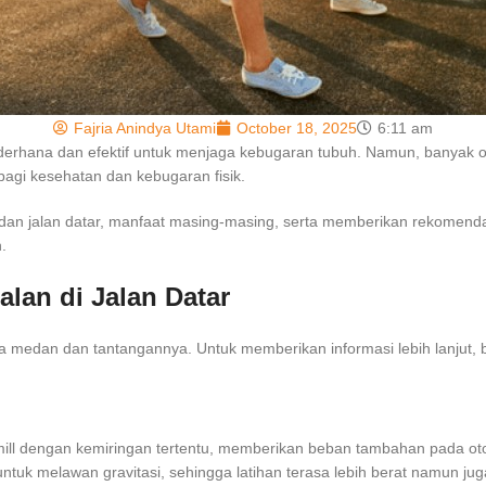
Fajria Anindya Utami
October 18, 2025
6:11 am
derhana dan efektif untuk menjaga kebugaran tubuh. Namun, banyak oran
i bagi kesehatan dan kebugaran fisik.
n dan jalan datar, manfaat masing-masing, serta memberikan rekomen
.
alan di Jalan Datar
pada medan dan tantangannya. Untuk memberikan informasi lebih lanjut,
admill dengan kemiringan tertentu, memberikan beban tambahan pada ot
k melawan gravitasi, sehingga latihan terasa lebih berat namun juga l