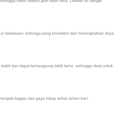
ingga risiko cedera jauh lebih kecil. Latihan ini sangat
ngun kebiasaan olahraga yang konsisten dan meningkatkan daya
h stabil dan dapat berlangsung lebih lama, sehingga ideal untuk
menjadi bagian dari gaya hidup sehat sehari-hari.