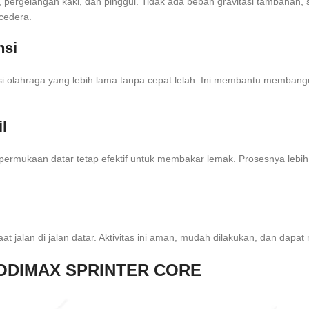
 pergelangan kaki, dan pinggul. Tidak ada beban gravitasi tambahan, seh
cedera.
nsi
rasi olahraga yang lebih lama tanpa cepat lelah. Ini membantu memba
l
 di permukaan datar tetap efektif untuk membakar lemak. Prosesnya lebi
jalan di jalan datar. Aktivitas ini aman, mudah dilakukan, dan dapat 
: BODIMAX SPRINTER CORE