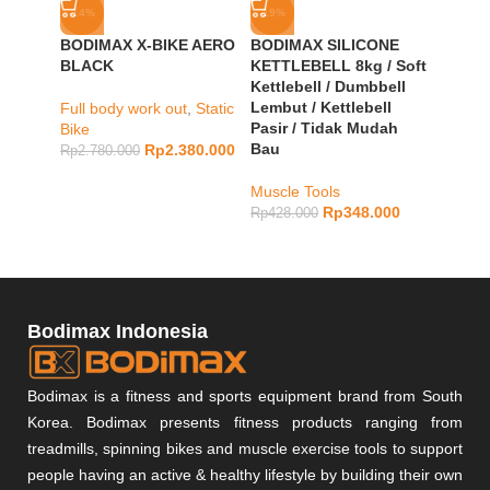
-14%
-19%
-10%
BODIMAX X-BIKE AERO
BODIMAX SILICONE
BODI
BLACK
KETTLEBELL 8kg / Soft
BIKE 
Kettlebell / Dumbbell
Lembut / Kettlebell
Full body work out
,
Static
Lower 
Pasir / Tidak Mudah
Bike
Static 
Bau
Rp
2.380.000
Discou
Rp
2.780.000
Rp
6.98
Muscle Tools
Rp
348.000
Rp
428.000
Bodimax Indonesia
Bodimax is a fitness and sports equipment brand from South
Korea. Bodimax presents fitness products ranging from
treadmills, spinning bikes and muscle exercise tools to support
people having an active & healthy lifestyle by building their own