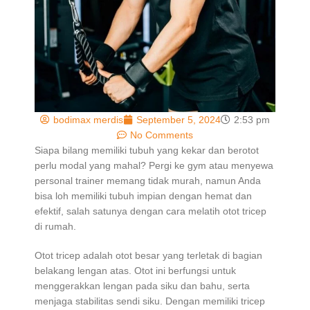
bodimax merdis
September 5, 2024
2:53 pm
No Comments
Siapa bilang memiliki tubuh yang kekar dan berotot
perlu modal yang mahal? Pergi ke gym atau menyewa
personal trainer memang tidak murah, namun Anda
bisa loh memiliki tubuh impian dengan hemat dan
efektif, salah satunya dengan cara melatih otot tricep
di rumah.
Otot tricep adalah otot besar yang terletak di bagian
belakang lengan atas. Otot ini berfungsi untuk
menggerakkan lengan pada siku dan bahu, serta
menjaga stabilitas sendi siku. Dengan memiliki tricep