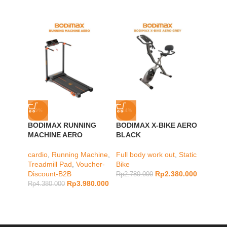
-9%
-14%
-24%
BODIMAX RUNNING
BODIMAX X-BIKE AERO
BODIM
MACHINE AERO
BLACK
WHITE
cardio
,
Running Machine
,
Full body work out
,
Static
Static 
Treadmill Pad
,
Voucher-
Bike
Discou
Discount-B2B
Rp
2.380.000
Rp
2.780.000
Rp
6.98
Rp
3.980.000
Rp
4.380.000