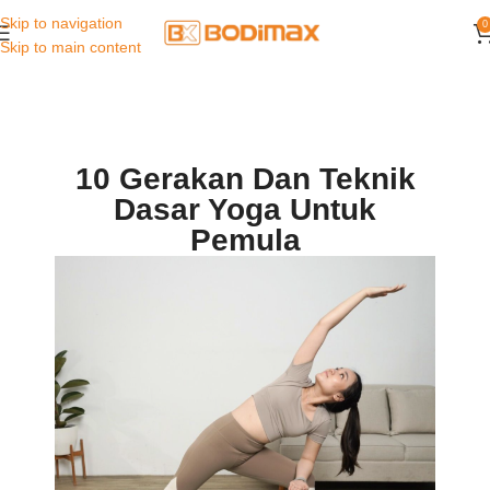
Skip to navigation
0
Skip to main content
10 Gerakan Dan Teknik
Dasar Yoga Untuk
Pemula