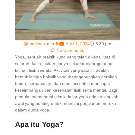
bodimax merdis
April 1, 2024
5:39 pm
No Comments
Yoga, sebuah praktik kuno yang telah dikenal luas di
seluruh dunia, bukan hanya sekadar olahraga atau
latihan fisik semata. Aktivitas yang satu ini adalah
bentuk latihan holistik yang menggabungkan gerakan
tubuh, pernapasan, dan meditasi untuk mencapai
keseimbangan dan kesehatan fisik serta mental. Bagi
pemula, memahami teknik dasar yoga adalah langkah
awal yang penting untuk memulai perjalanan mereka
dalam dunia yoga.
Apa itu Yoga?