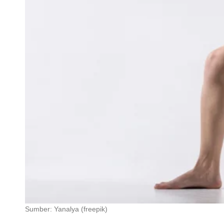
Sumber: Yanalya (freepik)