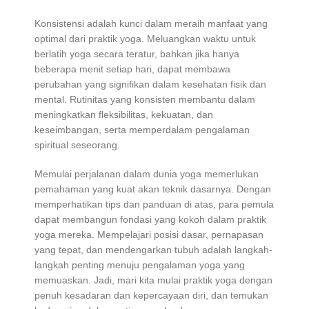
Konsistensi adalah kunci dalam meraih manfaat yang
optimal dari praktik yoga. Meluangkan waktu untuk
berlatih yoga secara teratur, bahkan jika hanya
beberapa menit setiap hari, dapat membawa
perubahan yang signifikan dalam kesehatan fisik dan
mental. Rutinitas yang konsisten membantu dalam
meningkatkan fleksibilitas, kekuatan, dan
keseimbangan, serta memperdalam pengalaman
spiritual seseorang.
Memulai perjalanan dalam dunia yoga memerlukan
pemahaman yang kuat akan teknik dasarnya. Dengan
memperhatikan tips dan panduan di atas, para pemula
dapat membangun fondasi yang kokoh dalam praktik
yoga mereka. Mempelajari posisi dasar, pernapasan
yang tepat, dan mendengarkan tubuh adalah langkah-
langkah penting menuju pengalaman yoga yang
memuaskan. Jadi, mari kita mulai praktik yoga dengan
penuh kesadaran dan kepercayaan diri, dan temukan