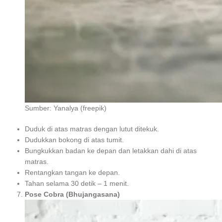
Sumber: Yanalya (freepik)
Duduk di atas matras dengan lutut ditekuk.
Dudukkan bokong di atas tumit.
Bungkukkan badan ke depan dan letakkan dahi di atas
matras.
Rentangkan tangan ke depan.
Tahan selama 30 detik – 1 menit.
Pose Cobra (Bhujangasana)