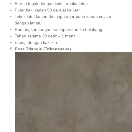
Berdiri tegak dengan kaki terbuka lebar.
Putar kaki kanan 90 derajat ke luar.
Tekuk lutut kanan dan jaga agar paha kanan sejajar
dengan lantai.
Rentangkan tangan ke depan dan ke belakang.
Tahan selama 30 detik – 1 menit.
Ulangi dengan kaki kiri.
Pose Triangle (Trikonasana)