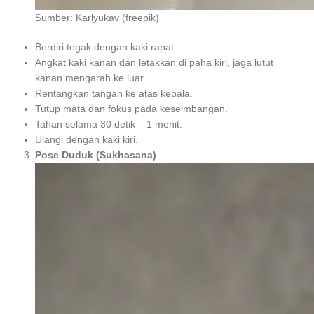
Sumber: Karlyukav (freepik)
Berdiri tegak dengan kaki rapat.
Angkat kaki kanan dan letakkan di paha kiri, jaga lutut
kanan mengarah ke luar.
Rentangkan tangan ke atas kepala.
Tutup mata dan fokus pada keseimbangan.
Tahan selama 30 detik – 1 menit.
Ulangi dengan kaki kiri.
Pose Duduk (Sukhasana)