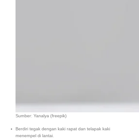
Sumber: Yanalya (freepik)
Berdiri tegak dengan kaki rapat dan telapak kaki
menempel di lantai.