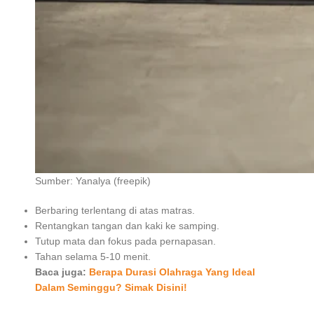
Sumber: Yanalya (freepik)
Berbaring terlentang di atas matras.
Rentangkan tangan dan kaki ke samping.
Tutup mata dan fokus pada pernapasan.
Tahan selama 5-10 menit.
Baca juga:
Berapa Durasi Olahraga Yang Ideal
Dalam Seminggu? Simak Disini!