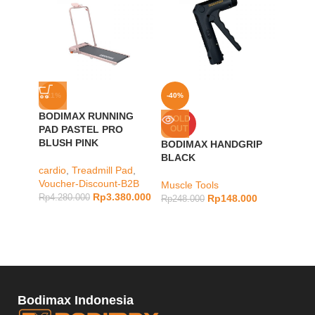
-21%
-40%
-30%
BODIMAX RUNNING
BODIM
SOLD
PAD PASTEL PRO
OUT
PRO
BLUSH PINK
BODIMAX HANDGRIP
Muscle
BLACK
cardio
,
Treadmill Pad
,
Rp
1.98
Voucher-Discount-B2B
Muscle Tools
Rp
3.380.000
Rp
4.280.000
Rp
148.000
Rp
248.000
Bodimax Indonesia