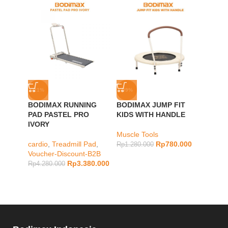
-21%
-39%
-18%
BODIMAX RUNNING
BODIMAX JUMP FIT
SOLD
PAD PASTEL PRO
KIDS WITH HANDLE
OUT
IVORY
BODI
Muscle Tools
SHAPE
cardio
,
Treadmill Pad
,
Rp
780.000
PINK
Rp
1.280.000
Voucher-Discount-B2B
Rp
3.380.000
Rp
4.280.000
Muscle
Rp
2.18