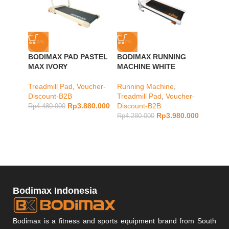
-13%
-7%
-13%
BODIMAX PAD PASTEL
BODIMAX RUNNING
BODIM
MAX IVORY
MACHINE WHITE
MAX M
Treadmill Pad
,
Voucher-
Running Machine
,
Treadm
Discount-B2B
Treadmill Pad
,
Voucher-
Discou
Rp
3.880.000
Discount-B2B
Rp
4.480.000
Rp
4.48
Rp
3.980.000
Rp
4.280.000
Bodimax Indonesia
Bodimax is a fitness and sports equipment brand from South