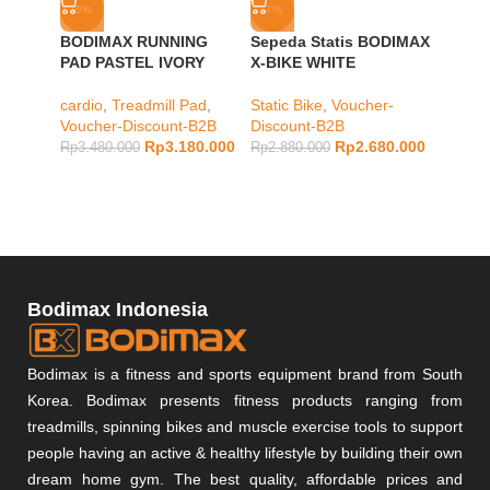
-9%
-7%
-7%
BODIMAX RUNNING
Sepeda Statis BODIMAX
BODIM
PAD PASTEL IVORY
X-BIKE WHITE
PRO
cardio
,
Treadmill Pad
,
Static Bike
,
Voucher-
cardio
,
Voucher-Discount-B2B
Discount-B2B
Vouche
Rp
3.180.000
Rp
2.680.000
Rp
3.480.000
Rp
2.880.000
Rp
7.48
Bodimax Indonesia
Bodimax is a fitness and sports equipment brand from South
Korea. Bodimax presents fitness products ranging from
treadmills, spinning bikes and muscle exercise tools to support
people having an active & healthy lifestyle by building their own
dream home gym. The best quality, affordable prices and